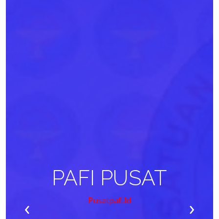
PAFI PUSAT
‹
›
Pusatpafi.id